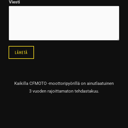
ö
Viesti
p
o
s
t
i
V
LÄHETÄ
i
e
s
t
Kaikilla CFMOTO -moottoripyörillä on ainutlaatuinen
i
3 vuoden rajoittamaton tehdastakuu.
N
i
m
i