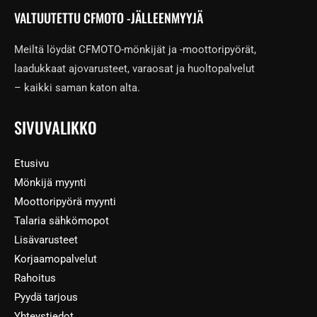
VALTUUTETTU CFMOTO -JÄLLEENMYYJÄ
Meiltä löydät CFMOTO-mönkijät ja -moottoripyörät,
laadukkaat ajovarusteet, varaosat ja huoltopalvelut
– kaikki saman katon alta.
SIVUVALIKKO
Etusivu
Mönkijä myynti
Moottoripyörä myynti
Talaria sähkömopot
Lisävarusteet
Korjaamopalvelut
Rahoitus
Pyydä tarjous
Yhteystiedot