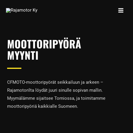
MAIN
Siirry
sisältöön
MEN
MOOTTORIPYÖRÄ
MYYNTI
CFMOTO-moottoripyörät seikkailuun ja arkeen –
Rajamotorilta löydät juuri sinulle sopivan mallin.
Myymälämme sijaitsee Torniossa, ja toimitamme
moottoripyöriä kaikkialle Suomeen.