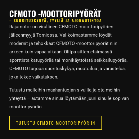
CFMOTO -MOOTTORIPYÖRÄT
– SUORITUSKYKYÄ, TYYLIÄ JA AJONAUTINTOA
Rajamotor on virallinen CFMOTO -moottoripyörien
jälleenmyyjä Torniossa. Valikoimastamme löydät
modernit ja tehokkaat CFMOTO -moottoripyörät niin
arkeen kuin vapaa-aikaan. Olitpa sitten etsimässä
sporttista katupyörää tai monikäyttöistä seikkailupyörää,
CFMOTO tarjoaa suorituskykyä, muotoilua ja varustelua,
joka tekee vaikutuksen.
Tutustu malleihin maahantuojan sivuilla ja ota meihin
yhteyttä – autamme sinua löytämään juuri sinulle sopivan
moottoripyörän.
TUTUSTU CFMOTO MOOTTORIPYÖRIIN