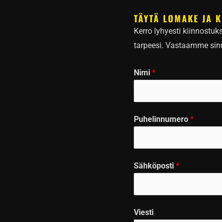
TÄYTÄ LOMAKE JA K
Kerro lyhyesti kiinnostuk
tarpeesi. Vastaamme sinul
Nimi
*
Puhelinnumero
*
S
Sähköposti
*
ä
h
k
Viesti
ö