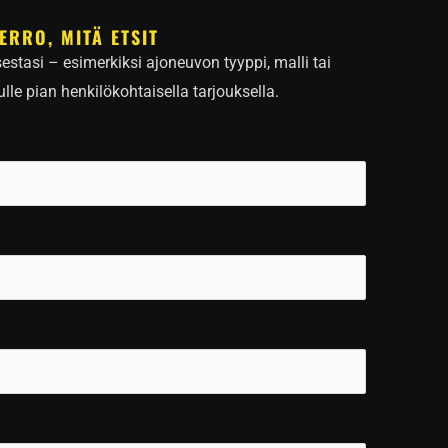
ERRO, MITÄ ETSIT
sestasi – esimerkiksi ajoneuvon tyyppi, malli tai
le pian henkilökohtaisella tarjouksella.