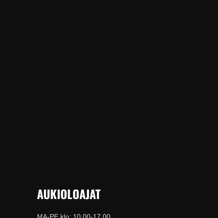
AUKIOLOAJAT
MA-PE klo: 10.00-17.00