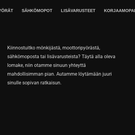
YÖRÄT
SÄHKÖMOPOT
LISÄVARUSTEET
KORJAAMOPA
Kiinnostuitko mönkijästä, moottoripyörästä,
sähkömoposta tai lisävarusteista? Täytä alla oleva
lomake, niin otamme sinuun yhteyttä
mahdollisimman pian. Autamme löytämään juuri
sinulle sopivan ratkaisun.